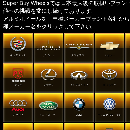
Super Buy Wheelsでは日本最大級の取扱いブ
値への挑戦を常にし続けております。
アルミホイールを、車種メーカーブランド各社から
種メーカー名をクリックして下さい。
キャデラック
リンカーン
クライスラー
シボレー
ダッジ
レクサス
インフィニティ
U.S.トヨタ
アウディ
ランドローバー
BMW
フォルクスワーゲン