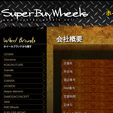
会社概要
LEXANI
Giovanna
店舗名
KOKOKUTURE
Gianelle
所在地
Diablo
電話番号
GIANNA
VOSEEN
FAX番号
blaque diamond
営業時間
DeMODACONCEPT
SIKK
定休日
KMCWheels
FUELOFF-ROAD